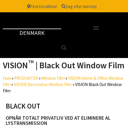
Find installatør
Søg efter køretøj
DENMARK
TM
VISION
| Black Out Window Film
Huis
»
PRODUKTER
»
Window Film
»
VISION Home & Office Window
Film
»
VISION Decorative Window Film
»
VISION Black Out Window
Film
BLACK OUT
OPNÅR TOTALT PRIVATLIV VED AT ELIMINERE AL
LYSTRANSMISSION