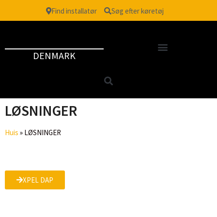
Find installatør
Søg efter køretøj
DENMARK
LØSNINGER
Huis
»
LØSNINGER
XPEL DAP