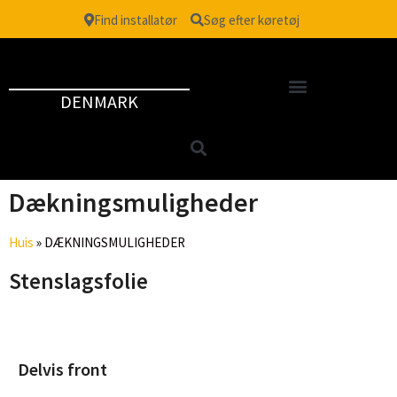
Find installatør
Søg efter køretøj
DENMARK
Dækningsmuligheder
Huis
»
DÆKNINGSMULIGHEDER
Stenslagsfolie
Delvis front