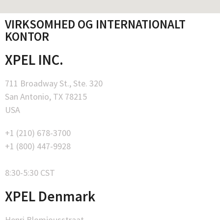
VIRKSOMHED OG INTERNATIONALT
KONTOR
XPEL INC.
711 Broadway St., Ste. 320
San Antonio, TX 78215
USA
+1 (210) 678-3700
+1 (800) 447-9928
8:30-5:30 CST
XPEL Denmark
Henri Blomjousstraat