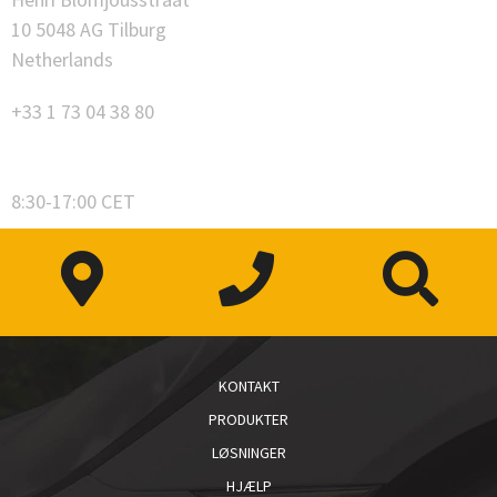
10 5048 AG Tilburg
Netherlands
+33 1 73 04 38 80
8:30-17:00 CET
KONTAKT
PRODUKTER
LØSNINGER
HJÆLP