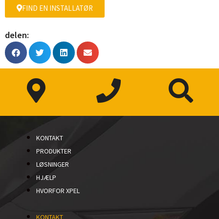
FIND EN INSTALLATØR
delen:
KONTAKT
PRODUKTER
LØSNINGER
HJÆLP
HVORFOR XPEL
KONTAKT